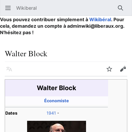
Wikiberal
Ouvrir le menu principal
Reche
Vous pouvez contribuer simplement à
Wikibéral
. Pour
cela, demandez un compte à adminwiki@liberaux.org.
N'hésitez pas !
Walter Block
Langue
Suivre
Modifier
Walter Block
Économiste
Dates
1941
-