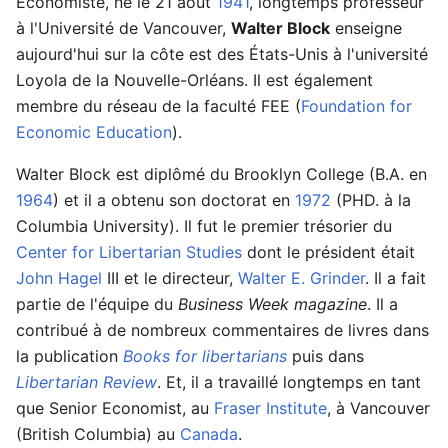
Économiste, né le 21 août
1941
, longtemps professeur
à l'Université de Vancouver,
Walter Block
enseigne
aujourd'hui sur la côte est des États-Unis à l'université
Loyola de la Nouvelle-Orléans. Il est également
membre du réseau de la faculté FEE (
Foundation for
Economic Education
).
Walter Block est diplômé du Brooklyn College (B.A. en
1964
) et il a obtenu son doctorat en
1972
(PHD. à la
Columbia University). Il fut le premier trésorier du
Center for Libertarian Studies
dont le président était
John Hagel
III et le directeur,
Walter E. Grinder
. Il a fait
partie de l'équipe du
Business Week magazine
. Il a
contribué à de nombreux commentaires de livres dans
la publication
Books for libertarians
puis dans
Libertarian Review
. Et, il a travaillé longtemps en tant
que Senior Economist, au
Fraser Institute
, à Vancouver
(British Columbia) au
Canada
.