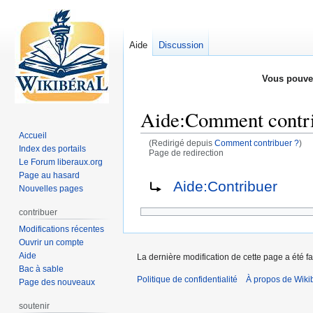
Aide
Discussion
Vous pouve
Aide
:
Comment contri
Accueil
(Redirigé depuis
Comment contribuer ?
)
Index des portails
Page de redirection
Le Forum liberaux.org
Page au hasard
Aller
Aller
Rediriger vers :
Aide:Contribuer
Nouvelles pages
à
à
la
la
contribuer
navigation
recherche
Modifications récentes
Ouvrir un compte
Aide
La dernière modification de cette page a été fa
Bac à sable
Politique de confidentialité
À propos de Wiki
Page des nouveaux
soutenir