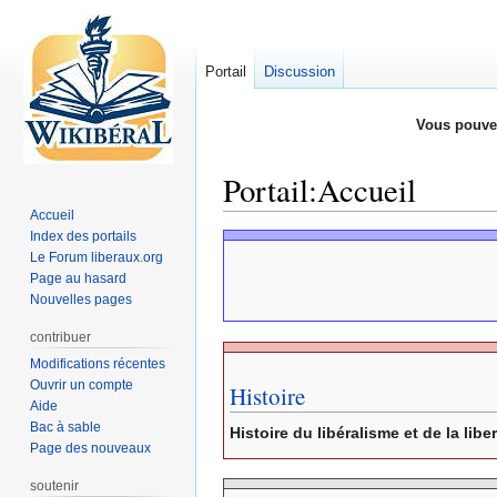
Portail
Discussion
Vous pouve
Portail
:
Accueil
Accueil
Index des portails
Aller
Aller
Le Forum liberaux.org
à
à
Page au hasard
la
la
Nouvelles pages
navigation
recherche
contribuer
Modifications récentes
Ouvrir un compte
Histoire
Aide
Bac à sable
Histoire du libéralisme et de la libe
Page des nouveaux
soutenir