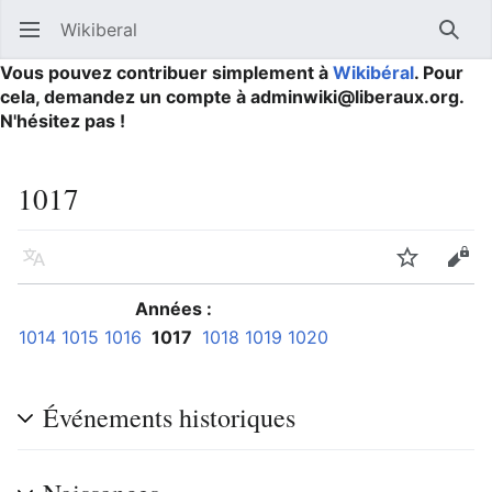
Wikiberal
Ouvrir le menu principal
Reche
Vous pouvez contribuer simplement à
Wikibéral
. Pour
cela, demandez un compte à adminwiki@liberaux.org.
N'hésitez pas !
1017
Langue
Suivre
Modifier
Années :
1014
1015
1016
1017
1018
1019
1020
Événements historiques