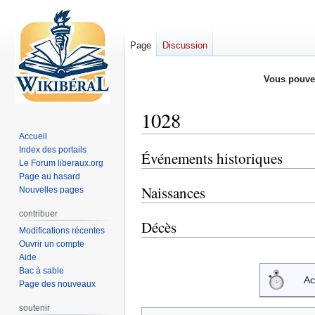
Page
Discussion
Vous pouve
1028
Accueil
Index des portails
Événements historiques
Aller
Aller
Le Forum liberaux.org
à
à
Page au hasard
la
la
Naissances
Nouvelles pages
navigation
recherche
contribuer
Décès
Modifications récentes
Ouvrir un compte
Aide
Bac à sable
Ac
Page des nouveaux
soutenir