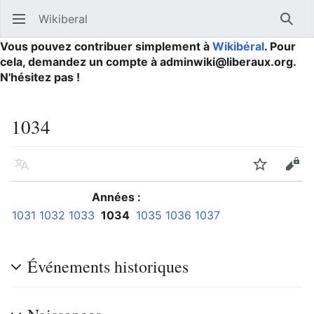
Wikiberal
Ouvrir le menu principal
Reche
Vous pouvez contribuer simplement à
Wikibéral
. Pour
cela, demandez un compte à adminwiki@liberaux.org.
N'hésitez pas !
1034
Langue
Suivre
Modifier
Années :
1031
1032
1033
1034
1035
1036
1037
Événements historiques