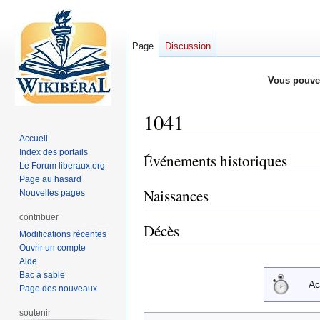
Page
Discussion
Vous pouve
1041
Accueil
Index des portails
Événements historiques
Aller
Aller
Le Forum liberaux.org
à
à
Page au hasard
la
la
Naissances
Nouvelles pages
navigation
recherche
contribuer
Décès
Modifications récentes
Ouvrir un compte
Aide
Bac à sable
Ac
Page des nouveaux
soutenir