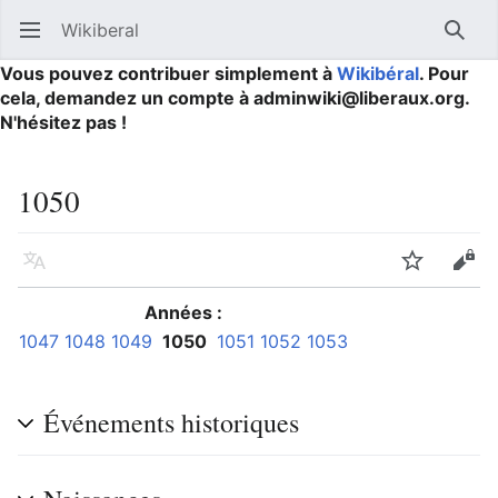
Wikiberal
Ouvrir le menu principal
Reche
Vous pouvez contribuer simplement à
Wikibéral
. Pour
cela, demandez un compte à adminwiki@liberaux.org.
N'hésitez pas !
1050
Langue
Suivre
Modifier
Années :
1047
1048
1049
1050
1051
1052
1053
Événements historiques