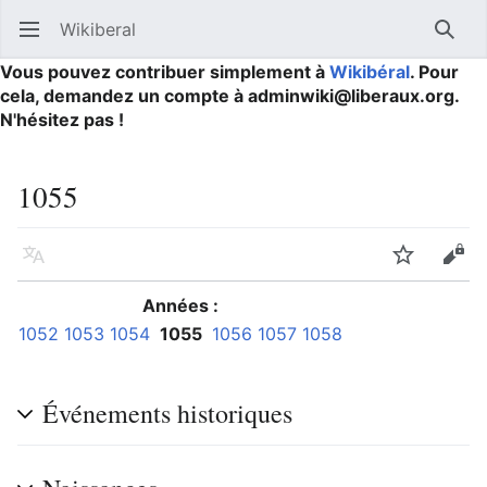
Wikiberal
Ouvrir le menu principal
Reche
Vous pouvez contribuer simplement à
Wikibéral
. Pour
cela, demandez un compte à adminwiki@liberaux.org.
N'hésitez pas !
1055
Langue
Suivre
Modifier
Années :
1052
1053
1054
1055
1056
1057
1058
Événements historiques