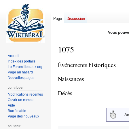
Page
Discussion
Vous pouve
1075
Accueil
Index des portails
Événements historiques
Aller
Aller
Le Forum liberaux.org
à
à
Page au hasard
la
la
Naissances
Nouvelles pages
navigation
recherche
contribuer
Décès
Modifications récentes
Ouvrir un compte
Aide
Bac à sable
Ac
Page des nouveaux
soutenir