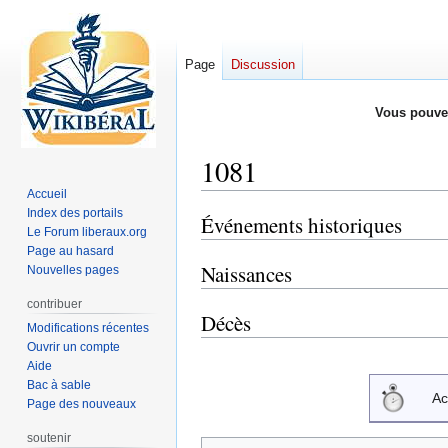
Page
Discussion
Vous pouve
1081
Accueil
Index des portails
Événements historiques
Aller
Aller
Le Forum liberaux.org
à
à
Page au hasard
la
la
Naissances
Nouvelles pages
navigation
recherche
contribuer
Décès
Modifications récentes
Ouvrir un compte
Aide
Bac à sable
Ac
Page des nouveaux
soutenir