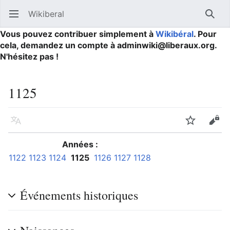
Wikiberal
Ouvrir le menu principal
Reche
Vous pouvez contribuer simplement à
Wikibéral
. Pour
cela, demandez un compte à adminwiki@liberaux.org.
N'hésitez pas !
1125
Langue
Suivre
Modifier
Années :
1122
1123
1124
1125
1126
1127
1128
Événements historiques