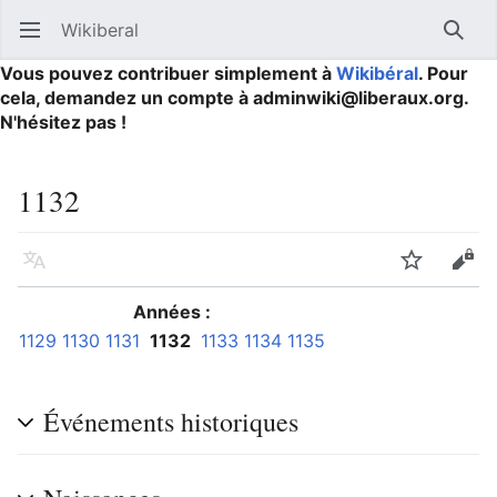
Wikiberal
Ouvrir le menu principal
Reche
Vous pouvez contribuer simplement à
Wikibéral
. Pour
cela, demandez un compte à adminwiki@liberaux.org.
N'hésitez pas !
1132
Langue
Suivre
Modifier
Années :
1129
1130
1131
1132
1133
1134
1135
Événements historiques