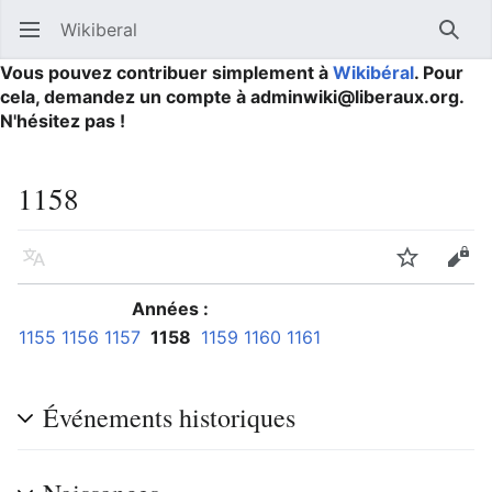
Wikiberal
Ouvrir le menu principal
Reche
Vous pouvez contribuer simplement à
Wikibéral
. Pour
cela, demandez un compte à adminwiki@liberaux.org.
N'hésitez pas !
1158
Langue
Suivre
Modifier
Années :
1155
1156
1157
1158
1159
1160
1161
Événements historiques