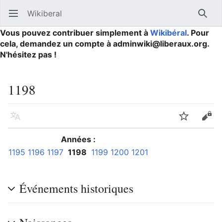
Wikiberal
Ouvrir le menu principal
Reche
Vous pouvez contribuer simplement à
Wikibéral
. Pour
cela, demandez un compte à adminwiki@liberaux.org.
N'hésitez pas !
1198
Langue
Suivre
Modifier
Années :
1195
1196
1197
1198
1199
1200
1201
Événements historiques