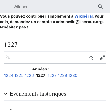
Wikiberal
Ouvrir le menu principal
Reche
Vous pouvez contribuer simplement à
Wikibéral
. Pour
cela, demandez un compte à adminwiki@liberaux.org.
N'hésitez pas !
1227
Langue
Suivre
Modifier
Années :
1224
1225
1226
1227
1228
1229
1230
Événements historiques