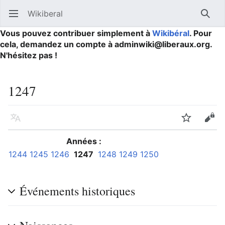
Wikiberal
Ouvrir le menu principal
Reche
Vous pouvez contribuer simplement à
Wikibéral
. Pour
cela, demandez un compte à adminwiki@liberaux.org.
N'hésitez pas !
1247
Langue
Suivre
Modifier
Années :
1244
1245
1246
1247
1248
1249
1250
Événements historiques