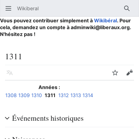
Wikiberal
Ouvrir le menu principal
Reche
Vous pouvez contribuer simplement à
Wikibéral
. Pour
cela, demandez un compte à adminwiki@liberaux.org.
N'hésitez pas !
1311
Langue
Suivre
Modifier
Années :
1308
1309
1310
1311
1312
1313
1314
Événements historiques