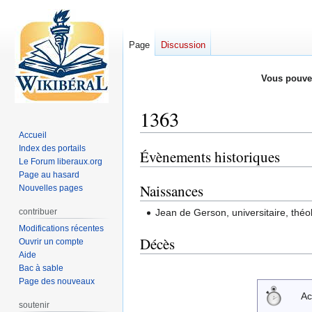
Page
Discussion
Vous pouve
1363
Accueil
Index des portails
Évènements historiques
Aller
Aller
Le Forum liberaux.org
à
à
Page au hasard
la
la
Naissances
Nouvelles pages
navigation
recherche
contribuer
Jean de Gerson, universitaire, théo
Modifications récentes
Décès
Ouvrir un compte
Aide
Bac à sable
Page des nouveaux
Ac
soutenir