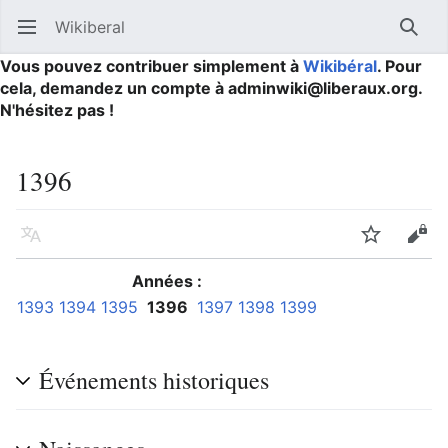
Wikiberal
Ouvrir le menu principal
Reche
Vous pouvez contribuer simplement à
Wikibéral
. Pour
cela, demandez un compte à adminwiki@liberaux.org.
N'hésitez pas !
1396
Langue
Suivre
Modifier
Années :
1393
1394
1395
1396
1397
1398
1399
Événements historiques