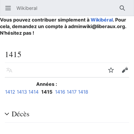
Wikiberal
Ouvrir le menu principal
Reche
Vous pouvez contribuer simplement à
Wikibéral
. Pour
cela, demandez un compte à adminwiki@liberaux.org.
N'hésitez pas !
1415
Langue
Suivre
Modifier
Années :
1412
1413
1414
1415
1416
1417
1418
Décès