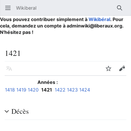
Wikiberal
Ouvrir le menu principal
Reche
Vous pouvez contribuer simplement à
Wikibéral
. Pour
cela, demandez un compte à adminwiki@liberaux.org.
N'hésitez pas !
1421
Langue
Suivre
Modifier
Années :
1418
1419
1420
1421
1422
1423
1424
Décès