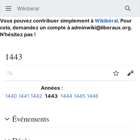
Wikiberal
Ouvrir le menu principal
Reche
Vous pouvez contribuer simplement à
Wikibéral
. Pour
cela, demandez un compte à adminwiki@liberaux.org.
N'hésitez pas !
1443
Langue
Suivre
Modifier
Années :
1440
1441
1442
1443
1444
1445
1446
Événements