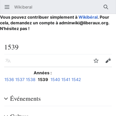
Wikiberal
Ouvrir le menu principal
Reche
Vous pouvez contribuer simplement à
Wikibéral
. Pour
cela, demandez un compte à adminwiki@liberaux.org.
N'hésitez pas !
1539
Langue
Suivre
Modifier
Années :
1536
1537
1538
1539
1540
1541
1542
Événements