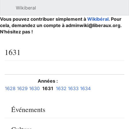
Wikiberal
Ouvrir le menu principal
Reche
Vous pouvez contribuer simplement à
Wikibéral
. Pour
cela, demandez un compte à adminwiki@liberaux.org.
N'hésitez pas !
1631
Langue
Suivre
Modifier
Années :
1628
1629
1630
1631
1632
1633
1634
Événements