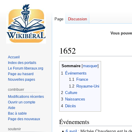
Page
Discussion
Vous pouve
1652
Accueil
Index des portails
Aller
Aller
Sommaire
Le Forum liberaux.org
à
à
1
Événements
Page au hasard
la
la
1.1
France
Nouvelles pages
navigation
recherche
1.2
Royaume-Uni
contribuer
2
Culture
Modifications récentes
3
Naissances
Ouvrir un compte
4
Décès
Aide
Bac à sable
Page des nouveaux
Événements
soutenir
6 avril
: Michée Chauderon est la de