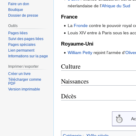
Faire un don
néerlandaise de l'
Afrique du Sud
Boutique
Dossier de presse
France
La
Fronde
contre le pouvoir royal c
Outils
Louis XIV entre à Paris sous les ac
Pages liées
Suivi des pages liées
Royaume-Uni
Pages spéciales
Lien permanent
William Petty
rejoint l'armée d'
Olive
Informations sur la page
Culture
Imprimer / exporter
Créer un livre
Naissances
Télécharger comme
PDF
Version imprimable
Décès
Ac
Catégorie
:
XVIIe siècle