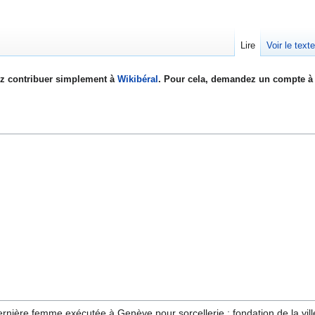
Lire
Voir le text
z contribuer simplement à
Wikibéral
. Pour cela, demandez un compte à 
rnière femme exécutée à Genève pour sorcellerie ; fondation de la vill