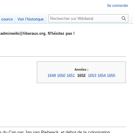
Se connecter
Rechercher
e source
Voir l’historique
adminwiki@liberaux.org. N'hésitez pas !
Années :
1649
1650
1651
1652
1653
1654
1655
e du Cap par Jan van Riebeeck, et début de la colonisation