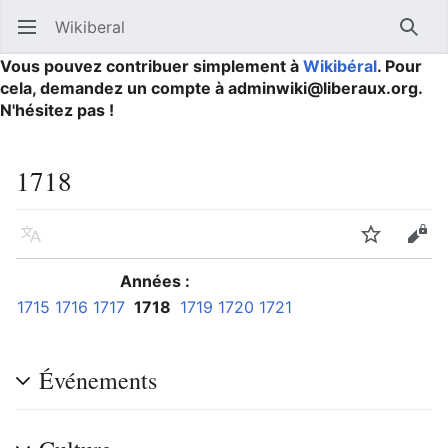
Wikiberal
Ouvrir le menu principal
Reche
Vous pouvez contribuer simplement à
Wikibéral
. Pour
cela, demandez un compte à adminwiki@liberaux.org.
N'hésitez pas !
1718
Langue
Suivre
Modifier
Années :
1715
1716
1717
1718
1719
1720
1721
Événements