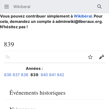
Wikiberal
Ouvrir le menu principal
Reche
Vous pouvez contribuer simplement à
Wikibéral
. Pour
cela, demandez un compte à adminwiki@liberaux.org.
N'hésitez pas !
839
Langue
Suivre
Modifier
Années :
836
837
838
839
840
841
842
Événements historiques