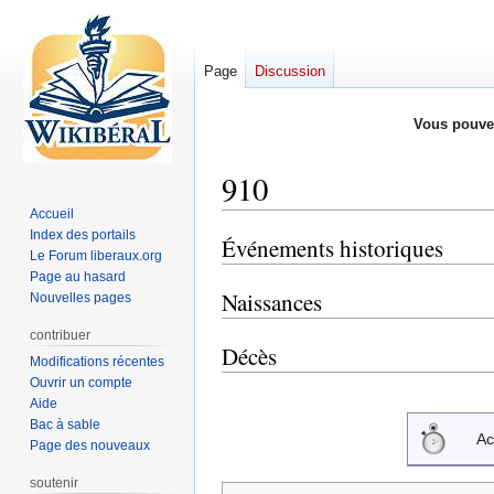
Page
Discussion
Vous pouve
910
Accueil
Index des portails
Événements historiques
Aller
Aller
Le Forum liberaux.org
à
à
Page au hasard
la
la
Naissances
Nouvelles pages
navigation
recherche
contribuer
Décès
Modifications récentes
Ouvrir un compte
Aide
Bac à sable
Ac
Page des nouveaux
soutenir