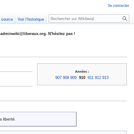
Se connecter
Rechercher
e source
Voir l’historique
adminwiki@liberaux.org. N'hésitez pas !
Années :
907
908
909
910
911
912
913
 liberté.