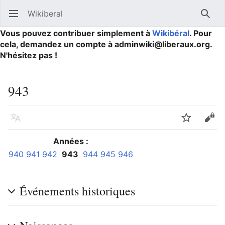
Wikiberal
Ouvrir le menu principal
Reche
Vous pouvez contribuer simplement à
Wikibéral
. Pour
cela, demandez un compte à adminwiki@liberaux.org.
N'hésitez pas !
943
Langue
Suivre
Modifier
Années :
940
941
942
943
944
945
946
Événements historiques