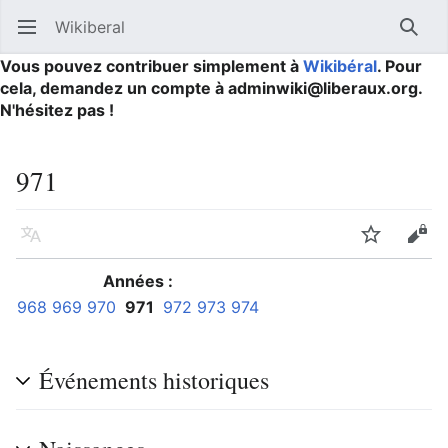
Wikiberal
Ouvrir le menu principal
Reche
Vous pouvez contribuer simplement à
Wikibéral
. Pour
cela, demandez un compte à adminwiki@liberaux.org.
N'hésitez pas !
971
Langue
Suivre
Modifier
Années :
968
969
970
971
972
973
974
Événements historiques