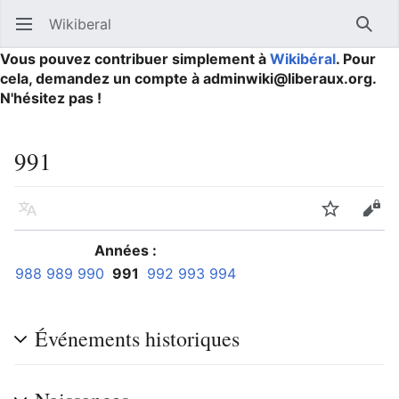
Wikiberal
Ouvrir le menu principal
Reche
Vous pouvez contribuer simplement à
Wikibéral
. Pour
cela, demandez un compte à adminwiki@liberaux.org.
N'hésitez pas !
991
Langue
Suivre
Modifier
Années :
988
989
990
991
992
993
994
Événements historiques