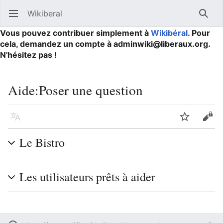
Wikiberal
Ouvrir le menu principal
Reche
Vous pouvez contribuer simplement à
Wikibéral
. Pour
cela, demandez un compte à adminwiki@liberaux.org.
N'hésitez pas !
Aide
:
Poser une question
Langue
Suivre
Modifier
Le Bistro
Les utilisateurs prêts à aider