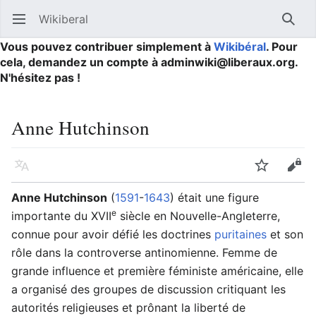
Wikiberal
Ouvrir le menu principal
Reche
Vous pouvez contribuer simplement à
Wikibéral
. Pour
cela, demandez un compte à adminwiki@liberaux.org.
N'hésitez pas !
Anne Hutchinson
Langue
Suivre
Modifier
Anne Hutchinson
(
1591
-
1643
) était une figure
e
importante du XVII
siècle en Nouvelle-Angleterre,
connue pour avoir défié les doctrines
puritaines
et son
rôle dans la controverse antinomienne. Femme de
grande influence et première féministe américaine, elle
a organisé des groupes de discussion critiquant les
autorités religieuses et prônant la liberté de