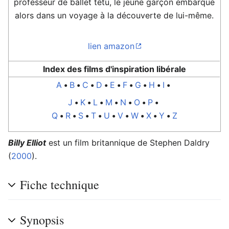
professeur de ballet têtu, le jeune garçon embarque
alors dans un voyage à la découverte de lui-même.
lien amazon
Index des films d'inspiration libérale
A
•
B
•
C
•
D
•
E
•
F
•
G
•
H
•
I
•
J
•
K
•
L
•
M
•
N
•
O
•
P
•
Q
•
R
•
S
•
T
•
U
•
V
•
W
•
X
•
Y
•
Z
Billy Elliot
est un film britannique de Stephen Daldry
(
2000
).
Fiche technique
Synopsis