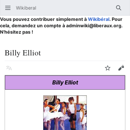
Wikiberal
Ouvrir le menu principal
Reche
Vous pouvez contribuer simplement à
Wikibéral
. Pour
cela, demandez un compte à adminwiki@liberaux.org.
N'hésitez pas !
Billy Elliot
Langue
Suivre
Modifier
Billy Elliot