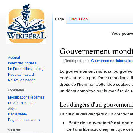
Page
Discussion
Vous pouve
Gouvernement mondi
Accueil
(Redirigé depuis
Gouvernement internation
Index des portails
Le Forum liberaux.org
Aller
Aller
Le
gouvernement mondial
ou
gouver
Page au hasard
à
à
et résoudre les problèmes mondiaux. Il
Nouvelles pages
la
la
droits de l'homme. Cette idée soulève
navigation
recherche
contribuer
un débat complexe sur la manière de rel
Modifications récentes
Les dangers d'un gouverneme
Ouvrir un compte
Aide
La critique des dangers d'un gouvernem
Bac à sable
Page des nouveaux
.
Perte de souveraineté national
Certains libéraux craignent que cela
soutenir