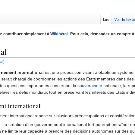
Lire
Voir le text
z contribuer simplement à
Wikibéral
. Pour cela, demandez un compte à 
al
al
)
nement international
est une proposition visant à établir un système
 serait chargé de coordonner les actions des États membres dans des d
 des questions importantes concernant la
souveraineté
nationale, la repr
ever les défis mondiaux tout en préservant les intérêts des États indiv
nt international
ent international repose sur plusieurs préoccupations et considération
e
. La création d'un gouvernement international fort pourrait entraîner u
 ne limite leur capacité à prendre des décisions autonomes sur des quest