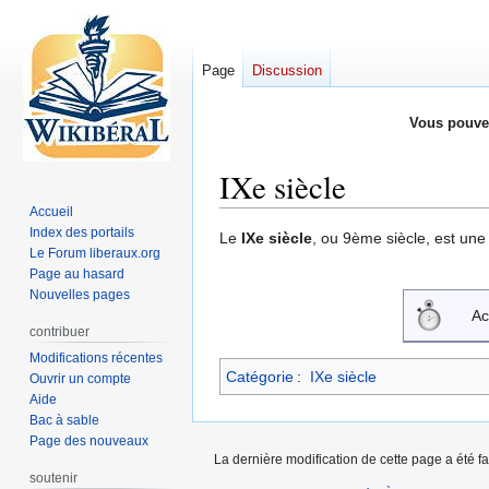
Page
Discussion
Vous pouve
IXe siècle
Accueil
Index des portails
Aller
Aller
Le
IXe siècle
, ou 9ème siècle, est un
Le Forum liberaux.org
à
à
Page au hasard
la
la
Nouvelles pages
navigation
recherche
Ac
contribuer
Modifications récentes
Catégorie
:
IXe siècle
Ouvrir un compte
Aide
Bac à sable
Page des nouveaux
La dernière modification de cette page a été f
soutenir