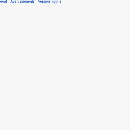
beral
Avertissements
Version mobile