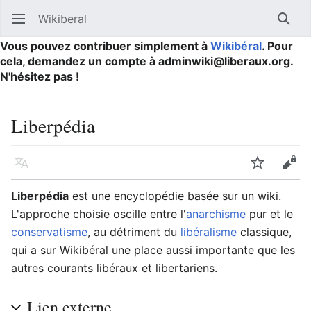
Wikiberal
Ouvrir le menu principal
Reche
Vous pouvez contribuer simplement à
Wikibéral
. Pour
cela, demandez un compte à adminwiki@liberaux.org.
N'hésitez pas !
Liberpédia
Langue
Suivre
Modifier
Liberpédia
est une encyclopédie basée sur un wiki.
L'approche choisie oscille entre l'
anarchisme
pur et le
conservatisme
, au détriment du
libéralisme
classique,
qui a sur Wikibéral une place aussi importante que les
autres courants libéraux et libertariens.
Lien externe