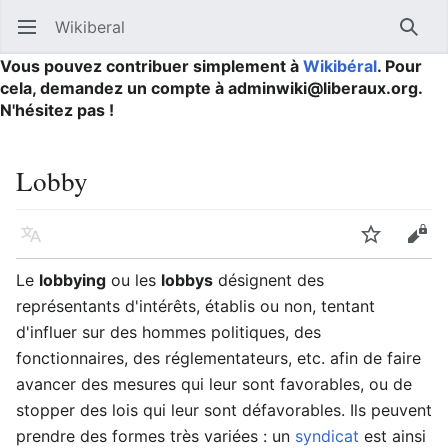
Wikiberal
Ouvrir le menu principal
Reche
Vous pouvez contribuer simplement à
Wikibéral
. Pour
cela, demandez un compte à adminwiki@liberaux.org.
N'hésitez pas !
Lobby
Langue
Suivre
Modifier
Le
lobbying
ou les
lobbys
désignent des
représentants d'intérêts, établis ou non, tentant
d'influer sur des hommes politiques, des
fonctionnaires, des réglementateurs, etc. afin de faire
avancer des mesures qui leur sont favorables, ou de
stopper des lois qui leur sont défavorables. Ils peuvent
prendre des formes très variées : un
syndicat
est ainsi