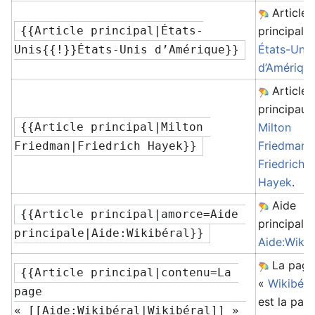
Article
{{Article principal|États-
principal :
États-Unis
Unis{{!}}États-Unis d’Amérique}}
d’Amériqu
Articles
principaux 
{{Article principal|Milton 
Milton
Friedman
e
Friedman|Friedrich Hayek}}
Friedrich
Hayek
.
Aide
{{Article principal|amorce=Aide 
principale 
principale|Aide:Wikibéral}}
Aide:Wikib
La pag
{{Article principal|contenu=La 
«
Wikibéra
page 
est la pag
« [[Aide:Wikibéral|Wikibéral]] » 