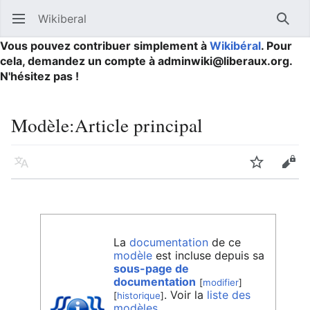
Wikiberal
Ouvrir le menu principal
Reche
Vous pouvez contribuer simplement à
Wikibéral
. Pour
cela, demandez un compte à adminwiki@liberaux.org.
N'hésitez pas !
Modèle
:
Article principal
Langue
Suivre
Modifier
La
documentation
de ce
modèle
est incluse depuis sa
sous-page de
documentation
[
modifier
]
. Voir la
liste des
[
historique
]
modèles
.