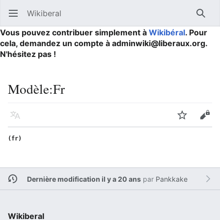
Wikiberal
Ouvrir le menu principal
Reche
Vous pouvez contribuer simplement à
Wikibéral
. Pour
cela, demandez un compte à adminwiki@liberaux.org.
N'hésitez pas !
Modèle
:
Fr
Langue
Suivre
Modifier
(fr)
Dernière modification il y a 20 ans
par
Pankkake
Wikiberal