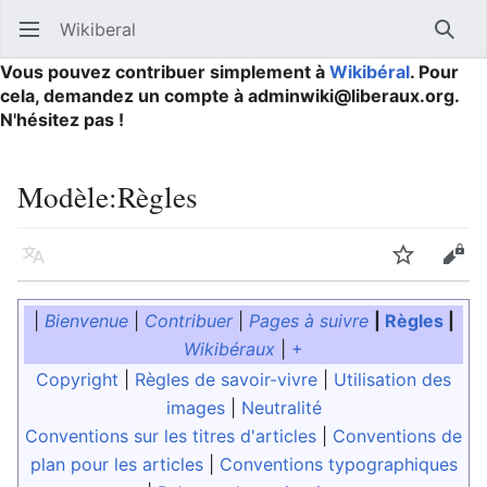
Wikiberal
Ouvrir le menu principal
Reche
Vous pouvez contribuer simplement à
Wikibéral
. Pour
cela, demandez un compte à adminwiki@liberaux.org.
N'hésitez pas !
Modèle
:
Règles
Langue
Suivre
Modifier
|
Bienvenue
|
Contribuer
|
Pages à suivre
|
Règles
|
Wikibéraux
|
+
Copyright
|
Règles de savoir-vivre
|
Utilisation des
images
|
Neutralité
Conventions sur les titres d'articles
|
Conventions de
plan pour les articles
|
Conventions typographiques