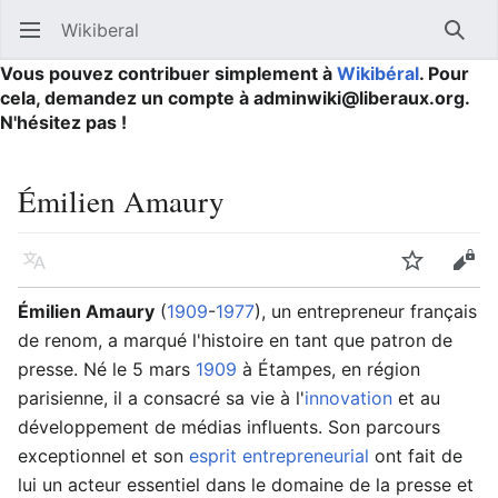
Wikiberal
Ouvrir le menu principal
Reche
Vous pouvez contribuer simplement à
Wikibéral
. Pour
cela, demandez un compte à adminwiki@liberaux.org.
N'hésitez pas !
Émilien Amaury
Langue
Suivre
Modifier
Émilien Amaury
(
1909
-
1977
), un entrepreneur français
de renom, a marqué l'histoire en tant que patron de
presse. Né le 5 mars
1909
à Étampes, en région
parisienne, il a consacré sa vie à l'
innovation
et au
développement de médias influents. Son parcours
exceptionnel et son
esprit entrepreneurial
ont fait de
lui un acteur essentiel dans le domaine de la presse et