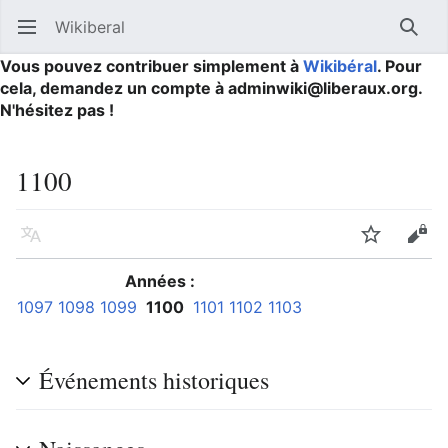
Wikiberal
Ouvrir le menu principal
Reche
Vous pouvez contribuer simplement à
Wikibéral
. Pour
cela, demandez un compte à adminwiki@liberaux.org.
N'hésitez pas !
1100
Langue
Suivre
Modifier
Années :
1097
1098
1099
1100
1101
1102
1103
Événements historiques