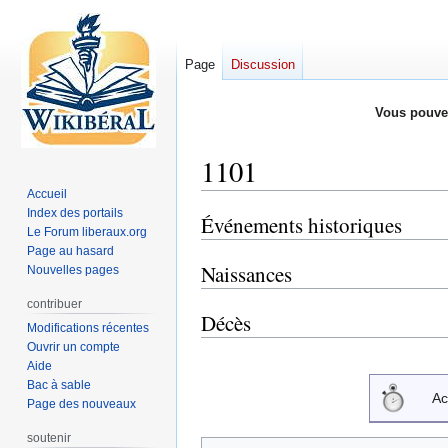
Page
Discussion
Vous pouve
1101
Accueil
Index des portails
Événements historiques
Aller
Aller
Le Forum liberaux.org
à
à
Page au hasard
la
la
Naissances
Nouvelles pages
navigation
recherche
contribuer
Décès
Modifications récentes
Ouvrir un compte
Aide
Bac à sable
Ac
Page des nouveaux
soutenir