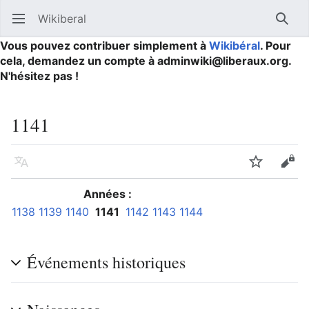
Wikiberal
Ouvrir le menu principal
Reche
Vous pouvez contribuer simplement à
Wikibéral
. Pour
cela, demandez un compte à adminwiki@liberaux.org.
N'hésitez pas !
1141
Langue
Suivre
Modifier
Années :
1138
1139
1140
1141
1142
1143
1144
Événements historiques