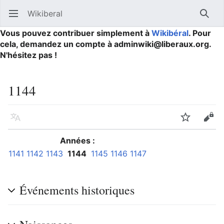
Wikiberal
Ouvrir le menu principal
Reche
Vous pouvez contribuer simplement à
Wikibéral
. Pour
cela, demandez un compte à adminwiki@liberaux.org.
N'hésitez pas !
1144
Langue
Suivre
Modifier
Années :
1141
1142
1143
1144
1145
1146
1147
Événements historiques