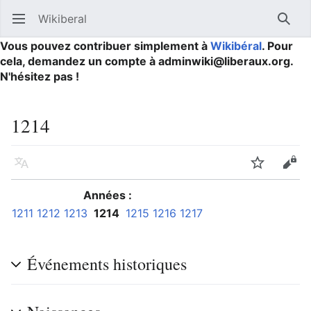
Wikiberal
Ouvrir le menu principal
Reche
Vous pouvez contribuer simplement à
Wikibéral
. Pour
cela, demandez un compte à adminwiki@liberaux.org.
N'hésitez pas !
1214
Langue
Suivre
Modifier
Années :
1211
1212
1213
1214
1215
1216
1217
Événements historiques