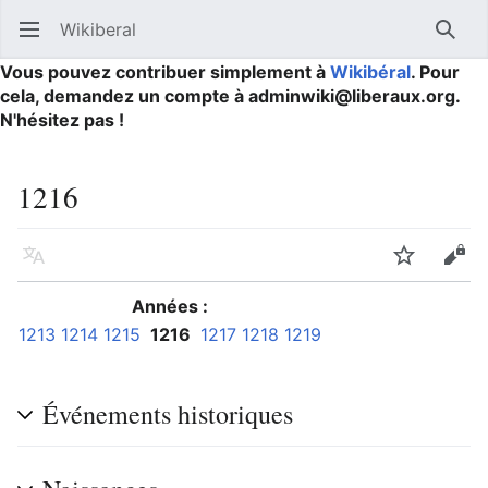
Wikiberal
Ouvrir le menu principal
Reche
Vous pouvez contribuer simplement à
Wikibéral
. Pour
cela, demandez un compte à adminwiki@liberaux.org.
N'hésitez pas !
1216
Langue
Suivre
Modifier
Années :
1213
1214
1215
1216
1217
1218
1219
Événements historiques