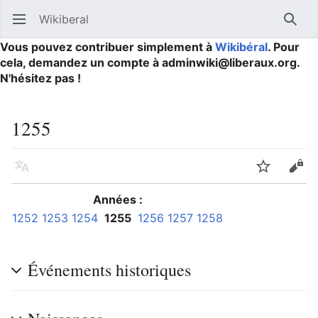
Wikiberal
Ouvrir le menu principal
Reche
Vous pouvez contribuer simplement à
Wikibéral
. Pour
cela, demandez un compte à adminwiki@liberaux.org.
N'hésitez pas !
1255
Langue
Suivre
Modifier
Années :
1252
1253
1254
1255
1256
1257
1258
Événements historiques